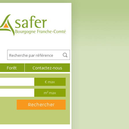
Forêt
Contactez-nous
€ max
m² max