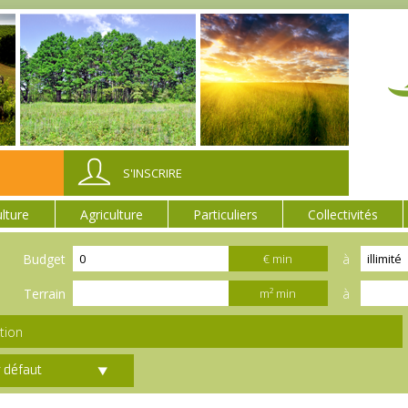
S'INSCRIRE
ulture
Agriculture
Particuliers
Collectivités
Budget
à
€ min
Terrain
à
m² min
tion
r défaut