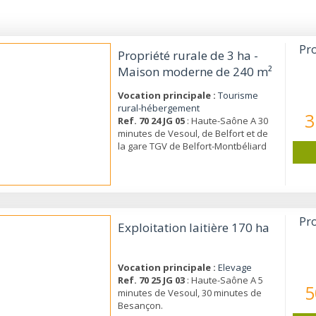
Pro
Propriété rurale de 3 ha -
Maison moderne de 240 m²
- 1 bâtiment - Garages
Vocation principale :
Tourisme
rural-hébergement
3
Ref. 70 24 JG 05
: Haute-Saône A 30
minutes de Vesoul, de Belfort et de
la gare TGV de Belfort-Montbéliard
Pro
Exploitation laitière 170 ha
Vocation principale :
Elevage
Ref. 70 25 JG 03
: Haute-Saône A 5
5
minutes de Vesoul, 30 minutes de
Besançon.