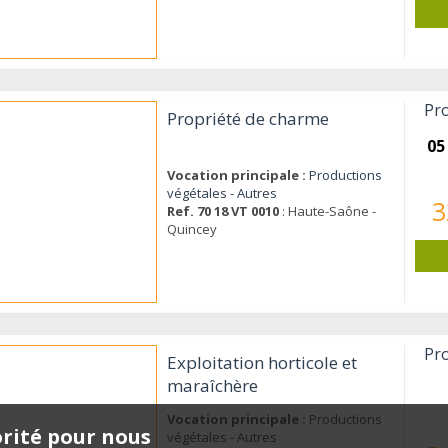
Pro
Propriété de charme
05
Vocation principale :
Productions
végétales - Autres
3
Ref. 70 18 VT 0010
: Haute-Saône -
Quincey
Pro
Exploitation horticole et
maraîchère
Vocation principale :
Productions
orité pour nous
végétales - Autres