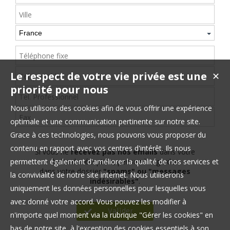
Le respect de votre vie privée est une
✕
priorité pour nous
Nous utilisons des cookies afin de vous offrir une expérience
optimale et une communication pertinente sur notre site.
Grace à ces technologies, nous pouvons vous proposer du
contenu en rapport avec vos centres d'intérêt. Ils nous
Si vous ne
recevez pas nos emails
dans votre
permettent également d'améliorer la qualité de nos services et
boîte de réception, pensez à regarder
dans votre dossier
"spams" ou "messages
la convivialité de notre site internet. Nous utiliserons
indésirables"
.
uniquement les données personnelles pour lesquelles vous
avez donné votre accord. Vous pouvez les modifier à
n'importe quel moment via la rubrique "Gérer les cookies" en
bas de notre site, à l'exception des cookies essentiels à son