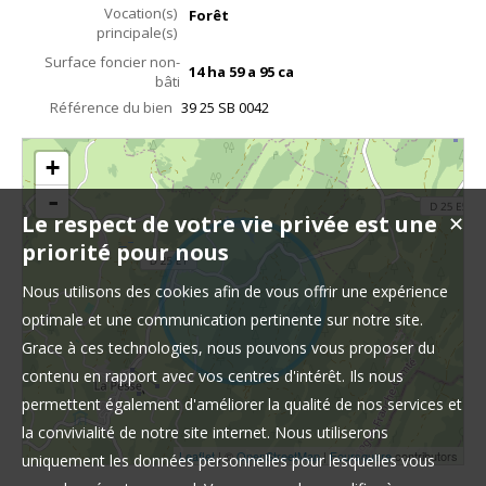
Vocation(s)
Forêt
principale(s)
Surface foncier non-
14 ha 59 a 95 ca
bâti
Référence du bien
39 25 SB 0042
+
-
Le respect de votre vie privée est une
✕
priorité pour nous
Nous utilisons des cookies afin de vous offrir une expérience
optimale et une communication pertinente sur notre site.
Grace à ces technologies, nous pouvons vous proposer du
contenu en rapport avec vos centres d'intérêt. Ils nous
permettent également d'améliorer la qualité de nos services et
la convivialité de notre site internet. Nous utiliserons
Leaflet
| ©
OpenStreetMap
|
Foursquare
contributors
uniquement les données personnelles pour lesquelles vous