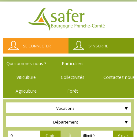
SE CONNECTER
S'INSCRIRE
Qui sommes-nous ?
Particuliers
Viticulture
Collectivités
Contactez-nous
Agriculture
Forêt
Vocations
Département
à
€ min
€ max